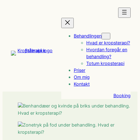
Spring
til
indhold
Behandlingen
Hvad er kropsterapi?
Hvordan foregår en
behandling?
Totum kropsterapi
Priser
Om mig
Kontakt
Booking