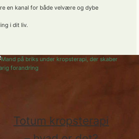
ære en kanal for både velvære og dybe
 i dit liv.
Totum kropsterapi
– hvad er det?