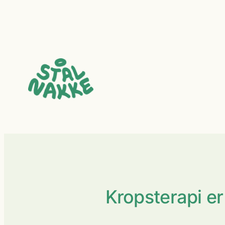
Spring
til
indhold
Kropsterapi er 